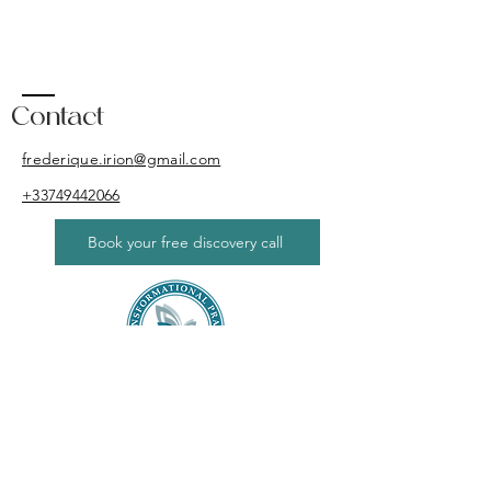
Contact
f
rederique.irion
@gmail.com
​+33749442066
Book your free discovery call